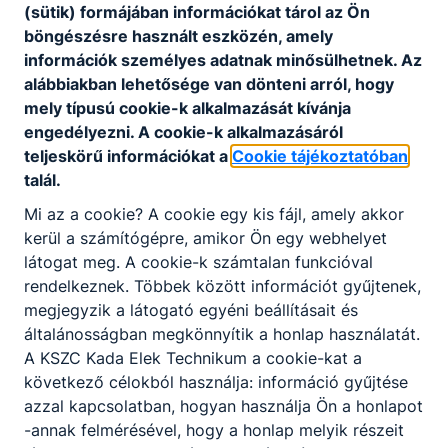
eseteinek kivizsgálására és
(sütik) formájában információkat tárol az Ön
kezelésére
böngészésre használt eszközén, amely
információk személyes adatnak minősülhetnek. Az
Eljárásrend a tanulók bántalmazási
alábbiakban lehetősége van dönteni arról, hogy
eseteinek kivizsgálására és kezelésére
mely típusú cookie-k alkalmazását kívánja
engedélyezni. A cookie-k alkalmazásáról
teljeskörű információkat a
Cookie tájékoztatóban
Eljárásrend a tanulók bántalmazási eseteinek
talál.
kivizsgálására és kezelésére
Mi az a cookie? A cookie egy kis fájl, amely akkor
Letöltés
kerül a számítógépre, amikor Ön egy webhelyet
látogat meg. A cookie-k számtalan funkcióval
rendelkeznek. Többek között információt gyűjtenek,
megjegyzik a látogató egyéni beállításait és
általánosságban megkönnyítik a honlap használatát.
A KSZC Kada Elek Technikum a cookie-kat a
következő célokból használja: információ gyűjtése
Partnereink
azzal kapcsolatban, hogyan használja Ön a honlapot
-annak felmérésével, hogy a honlap melyik részeit