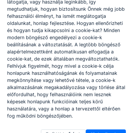
látogatja, vagy használja leginkább, így
megtudhatjuk, hogyan biztosítsunk Önnek még jobb
felhasználói élményt, ha ismét meglátogatja
oldalunkat, honlap fejlesztése. Hogyan ellenőrizheti
és hogyan tudja kikapcsolni a cookie-kat? Minden
modern böngésző engedélyezi a cookie-k
beállításának a változtatását. A legtöbb böngésző
alapértelmezettként automatikusan elfogadja a
cookie-kat, de ezek általában megváltoztathatók.
Felhívjuk figyelmét, hogy mivel a cookie-k célja
honlapunk használhatóságának és folyamatainak
megkönnyítése vagy lehetővé tétele, a cookie-k
alkalmazásának megakadályozása vagy törlése által
előfordulhat, hogy felhasználóink nem lesznek
képesek honlapunk funkcióinak teljes körű
használatára, vagy a honlap a tervezettől eltérően
fog működni böngészőjében.