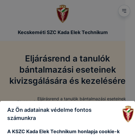
Kecskeméti SZC Kada Elek Technikum
Eljárásrend a tanulók
bántalmazási eseteinek
kivizsgálására és kezelésére
Eljárásrend a tanulók bántalmazási eseteinek
/
Főoldal
kivizsgálására és kezelésére
Az Ön adatainak védelme fontos
számunkra
Eljárásrend a tanulók bántalmazási
A KSZC Kada Elek Technikum honlapja cookie-k