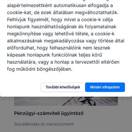
alapértelmezettként automatikusan elfogadja a
Követelményekben, szakképesítés esetén a
cookie-kat, de ezek általában megváltoztathatók.
Programkövetelményekben meghatározott
Felhívjuk figyelmét, hogy mivel a cookie-k célja
tartalmakhoz és a helyi igényekhez.
honlapunk használhatóságának és folyamatainak
megkönnyítése vagy lehetővé tétele, a cookie-k
alkalmazásának megakadályozása vagy törlése által
előfordulhat, hogy felhasználóink nem lesznek
Szakmák
képesek honlapunk funkcióinak teljes körű
használatára, vagy a honlap a tervezettől eltérően
fog működni böngészőjében.
További lehetőségek
Mindet elfogadom
Pénzügyi-számviteli ügyintéző
Gazdálkodás és menedzsment