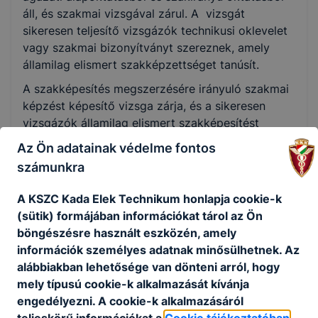
áll, és szakmai vizsgával zárul. A vizsgát
sikeresen teljesítő vizsgázók technikusi oklevelet
vagy szakmai bizonyítványt szereznek, amely
államilag elismert szakképzettséget tanúsít.
A szakképesítés megszerzésére irányuló szakmai
képzést képesítő vizsga zárja, és a sikeresen
vizsgázók államilag elismert szakképesítést
tanúsító képesítő bizonyítványt kapnak.
Az Ön adatainak védelme fontos
számunkra
Felnőttként az iskolában szakmákat és
A KSZC Kada Elek Technikum honlapja cookie-k
szakképesítést is szerezhetek?
(sütik) formájában információkat tárol az Ön
böngészésre használt eszközén, amely
Igen. Az első két szakma megszerzését
információk személyes adatnak minősülhetnek. Az
felnőttképzési jogviszonyban is ingyenesen
alábbiakban lehetősége van dönteni arról, hogy
biztosítja az állami szakképző intézmény és
mely típusú cookie-k alkalmazását kívánja
az együttműködési megállapodással
engedélyezni. A cookie-k alkalmazásáról
rendelkező nem állami szakképző intézmény
teljeskörű információkat a
Cookie tájékoztatóban