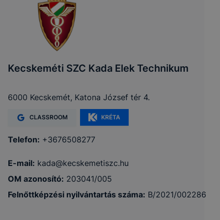
Kecskeméti SZC Kada Elek Technikum
6000 Kecskemét, Katona József tér 4.
CLASSROOM
KRÉTA
Telefon:
+3676508277
E-mail:
kada@kecskemetiszc.hu
OM azonosító:
203041/005
Felnőttképzési nyilvántartás száma:
B/2021/002286