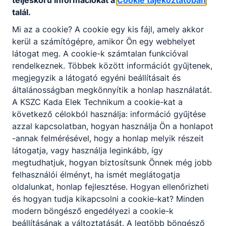
annak, aki a szakképzésben ingyenes
talál.
részvételre jogosult. Ingyenes képzéseinken
Mi az a cookie? A cookie egy kis fájl, amely akkor
az első képesítő vizsga letételéig
kerül a számítógépre, amikor Ön egy webhelyet
térítésmentesen tanulhatnak azok, akik még
látogat meg. A cookie-k számtalan funkcióval
nem rendelkeznek az új szakképzési
rendelkeznek. Többek között információt gyűjtenek,
rendszerben szerzett szakképesítéssel
megjegyzik a látogató egyéni beállításait és
általánosságban megkönnyítik a honlap használatát.
A KSZC Kada Elek Technikum a cookie-kat a
következő célokból használja: információ gyűjtése
Munka mellett is tudok szakmát vagy
azzal kapcsolatban, hogyan használja Ön a honlapot
államilag elismert szakképesítést szerezni?
-annak felmérésével, hogy a honlap melyik részeit
látogatja, vagy használja leginkább, így
Az iskolák a felnőttek számára mind a
megtudhatjuk, hogyan biztosítsunk Önnek még jobb
szakmai oktatást, mind a szakmai képzést
felhasználói élményt, ha ismét meglátogatja
rugalmasan, akár munka mellett, rövid idő
oldalunkat, honlap fejlesztése. Hogyan ellenőrizheti
alatt szervezik meg, gyakran az esti órákban,
és hogyan tudja kikapcsolni a cookie-kat? Minden
akár hétvégén is. Az egyes intézmények
modern böngésző engedélyezi a cookie-k
képzési programja sokszor ezért is tér el
beállításának a változtatását. A legtöbb böngésző
egymástól, igazodva a Képzési és Kimeneteli