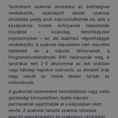
Technikumi szakmai oktatásba az érettségivel
rendelkezők, szakképző iskolai szakmai
oktatásba pedig azok kapcsolódhatnak be, akik a
középiskola tizedik évfolyamát teljesítették
(továbbá – kizárólag felnőttképzési
jogviszonyban – az, aki alapfokú végzettséggel
rendelkezik). A szakmai képzésben való részvétel
feltételeit és a képzés időtartamát a
Programkövetelmények (PK) határozzák meg. A
tanórákat heti 2-3 alkalommal az esti órákban
vagy hétvégi napokra szervezik, az elméleti órák
nagy részét az online térben tartják az
intézmények.
A gyakorlati ismereteket tanműhelyben vagy valós
gazdasági környezetben, duális képzési
partnereknél sajátíthatják el a képzésben részt
vevők. A szakmát tanulók szakmai oktatása
ágazati alapoktatásból és szakirányú oktatásból