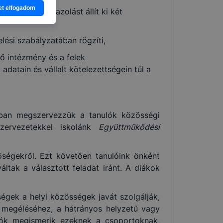
atjuk,
et elfogadom
szűnésekor igazolást állít ki két
eglátogatja
ikapcsolni a
ásának a
ési szabályzatában rögzíti,
 elfogadja
 intézmény és a felek
t, hogy
datain és vállalt kötelezettségein túl a
k
 nem
 a honlap a
ban megszervezzük a tanulók közösségi
szervezetekkel iskolánk
Együttműködési
ségekről. Ezt követően tanulóink önként
áltak a választott feladat iránt. A diákok
gek a helyi közösségek javát szolgálják,
g megéléséhez, a hátrányos helyzetű vagy
ulók megismerik ezeknek a csoportoknak,