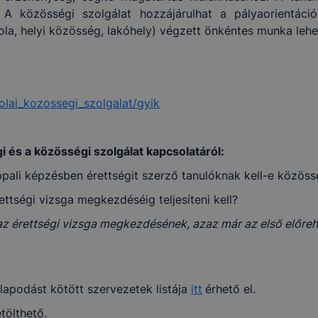
. A közösségi szolgálat hozzájárulhat a pályaorientáci
kola, helyi közösség, lakóhely) végzett önkéntes munka le
olai_kozossegi_szolgalat/gyik
és a közösségi szolgálat kapcsolatáról:
ppali képzésben érettségit szerző tanulóknak kell-e közöss
ttségi vizsga megkezdéséig teljesíteni kell?
 érettségi vizsga megkezdésének, azaz már az első előrehoz
podást kötött szervezetek listája
itt
érhető el.
tölthető.