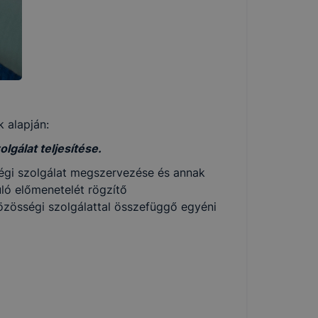
k alapján:
gálat teljesítése.
ségi szolgálat megszervezése és annak
uló előmenetelét rögzítő
özösségi szolgálattal összefüggő egyéni