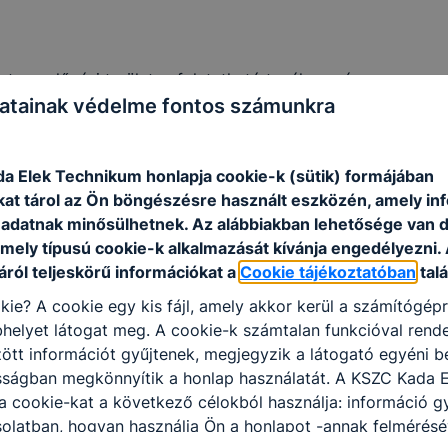
etmegelőzési területen folytatható tevékenység.
atainak védelme fontos számunkra
tézményben meghatározott munkaköri feladatok ellátására 
 bekezdés
a)
és
g)
pontjában meghatározott tevékenységi ter
ekben szükség szerint mentort kell biztosítania. A közöss
a Elek Technikum honlapja cookie-k (sütik) formájában
rral közösen - legfeljebb ötórás felkészítő, majd legfeljebb
kat tárol az Ön böngészésre használt eszközén, amely in
adatnak minősülhetnek. Az alábbiakban lehetősége van 
tében egy órán hatvan perc közösségi szolgálati időt kell ér
 mely típusú cookie-k alkalmazását kívánja engedélyezni.
ó be a teljesítésbe.
ról teljeskörű információkat a
Cookie tájékoztatóban
talá
naplót köteles vezetni, amelyben rögzíti, hogy mikor, hol, 
kie? A cookie egy kis fájl, amely akkor kerül a számítógép
helyet látogat meg. A cookie-k számtalan funkcióval rend
nak kötelező elemeként
tt információt gyűjtenek, megjegyzik a látogató egyéni beá
sságban megkönnyítik a honlap használatát. A KSZC Kada E
ezési lapot kell kitöltenie, amely tartalmazza a közösségi s
 cookie-kat a következő célokból használja: információ g
alamint a kiskorú tanuló törvényes képviselőjének egyetértő
olatban, hogyan használja Ön a honlapot -annak felmérésé
tatónak dokumentálnia kell a közösségi szolgálat teljesítés