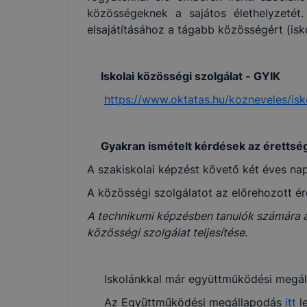
közösségeknek a sajátos élethelyzetét
elsajátításához a tágabb közösségért (is
Iskolai közösségi szolgálat - GYIK
https://www.oktatas.hu/kozneveles/isk
Gyakran ismételt kérdések az érettségi 
A szakiskolai képzést követő két éves na
A közösségi szolgálatot az előrehozott ére
A technikumi képzésben tanulók számára az
közösségi szolgálat teljesítése.
Iskolánkkal már együttműködési megálla
Az Együttműködési megállapodás
itt
le