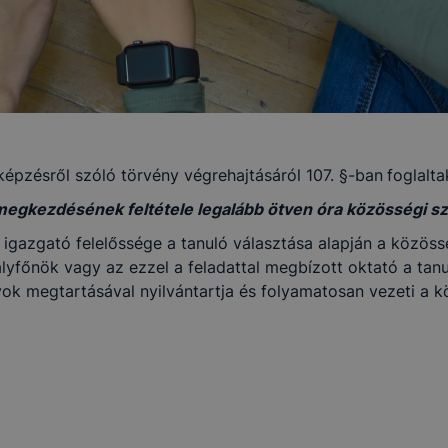
képzésről szóló törvény végrehajtásáról 107. §-ban
foglalta
egkezdésének feltétele legalább ötven óra közösségi szol
 igazgató felelőssége a tanuló választása alapján a közös
tályfőnök vagy az ezzel a feladattal megbízott oktató a tan
k megtartásával nyilvántartja és folyamatosan vezeti a k