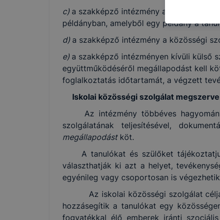
honlap mely
c)
a szakképző intézmény a közösségi szolg
hogyan bizt
példányban, amelyből egy példány a tanu
oldalunkat,
cookie-kat
d)
a szakképző intézmény a közösségi szo
változtatás
e)
a szakképző intézményen kívüli külső 
a cookie-ka
együttműködéséről megállapodást kell kötni
mivel a coo
foglalkoztatás időtartamát, a végzett tev
megkönnyít
megakadályo
Iskolai közösségi szolgálat megszerv
lesznek kép
Az intézmény többéves hagyományait k
tervezettől
szolgálatának teljesítésével, dokume
megállapodást
köt.
A tanulókat és szülőket tájékoztatjuk 
választhatják ki azt a helyet, tevékenysé
egyénileg vagy csoportosan is végezhetik
Az iskolai közösségi szolgálat célja a 
hozzásegítik a tanulókat egy közösségen
fogyatékkal élő emberek iránti szociál